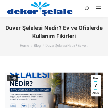
Search:
Duvar Şelalesi Nedir? Ev ve Ofislerde
Kullanım Fikirleri
You are here:
Home
Blog
Duvar Şelalesi Nedir? Ev ve…
Blog
Haz
7
2026