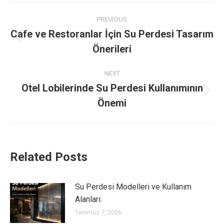
Post
PREVIOUS
navigation
Cafe ve Restoranlar İçin Su Perdesi Tasarım
Previous
Önerileri
post:
NEXT
Otel Lobilerinde Su Perdesi Kullanımının
Next
Önemi
post:
Related Posts
Su Perdesi Modelleri ve Kullanım
Alanları:
Temmuz 7, 2026