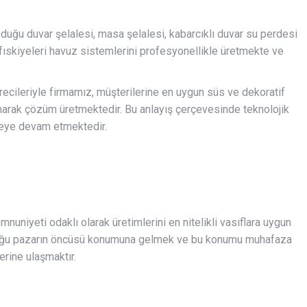
nduğu duvar şelalesi, masa şelalesi, kabarcıklı duvar su perdesi
 fıskiyeleri havuz sistemlerini profesyonellikle üretmekte ve
recileriyle firmamız, müşterilerine en uygun süs ve dekoratif
unarak çözüm üretmektedir. Bu anlayış çerçevesinde teknolojik
meye devam etmektedir.
niyeti odaklı olarak üretimlerini en nitelikli vasıflara uygun
duğu pazarın öncüsü konumuna gelmek ve bu konumu muhafaza
rine ulaşmaktır.